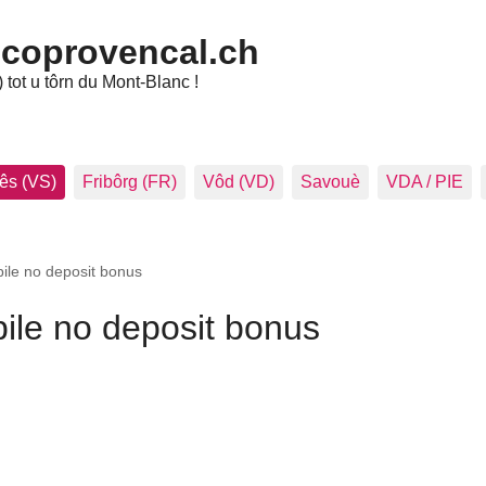
ncoprovencal.ch
tot u tôrn du Mont-Blanc !
ês (VS)
Fribôrg (FR)
Vôd (VD)
Savouè
VDA / PIE
ile no deposit bonus
ile no deposit bonus