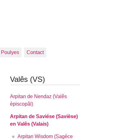
Poulyes
Contact
Valês (VS)
Arpitan de Nendaz (Valês
èpiscopâl)
Arpitan de Saviése (Savièse)
en Valês (Valais)
Arpitan Wisdom (Sagèce