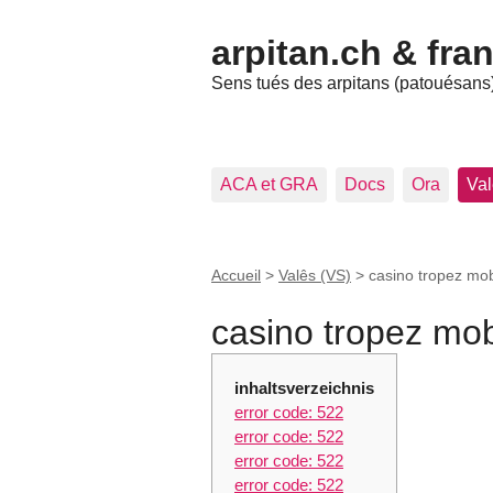
arpitan.ch & fra
Sens tués des arpitans (patouésans) 
ACA et GRA
Docs
Ora
Val
Accueil
>
Valês (VS)
> casino tropez mob
casino tropez mob
inhaltsverzeichnis
error code: 522
error code: 522
error code: 522
error code: 522