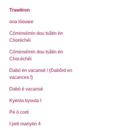
Trawitron
ona lóouwe
Cóminsémin dou tsâtin ën
Choréchéi
Cóminsémin dou tsâtin ën
Chor.échéi
Dabò ën vacansé ! (Dabôrd en
vacances !)
Dabò é vacansé
Kyënta byouta !
Pé ó corti
I peti manyën 4