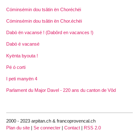
Cóminsémin dou tsâtin ën Choréchéi
Cóminsémin dou tsâtin ën Chor.échéi
Dabò ën vacansé ! (Dabôrd en vacances !)
Dabò é vacansé
Kyënta byouta !
Pé ó corti
I peti manyën 4
Parlament du Major Davel - 220 ans du canton de Vôd
2000 - 2023 arpitan.ch & francoprovencal.ch
Plan du site
|
Se connecter
|
Contact
|
RSS 2.0