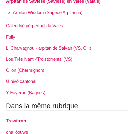
Arpitan de Saviése (Savièse) en Valês (Valais)
Arpitan Wisdom (Sagèce Arpitanna)
Calendrié pèrpèrtuèl du Valês
Fully
Li Charvagnou - arpitan de Salvan (VS, CH)
Los Três Nant -’Troistorrents’ (VS)
Ollon (Chermignon)
U nivô cantonâl
Y Fayerou (Bagnes)
Dans la même rubrique
Trawitron
ona lóouwe