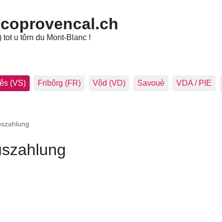
ncoprovencal.ch
tot u tôrn du Mont-Blanc !
ês (VS)
Fribôrg (FR)
Vôd (VD)
Savouè
VDA / PIE
uszahlung
uszahlung