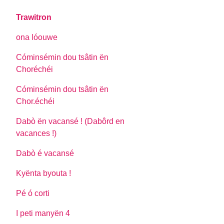
Trawitron
ona lóouwe
Cóminsémin dou tsâtin ën
Choréchéi
Cóminsémin dou tsâtin ën
Chor.échéi
Dabò ën vacansé ! (Dabôrd en
vacances !)
Dabò é vacansé
Kyënta byouta !
Pé ó corti
I peti manyën 4