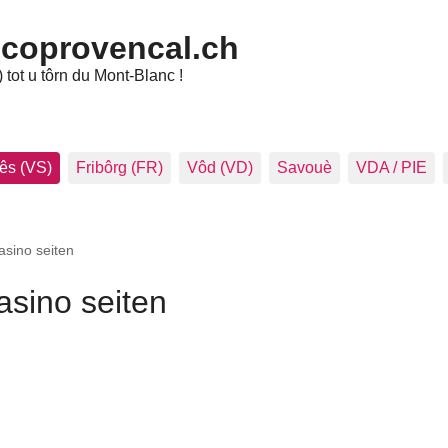
ncoprovencal.ch
tot u tôrn du Mont-Blanc !
ês (VS)
Fribôrg (FR)
Vôd (VD)
Savouè
VDA / PIE
asino seiten
asino seiten