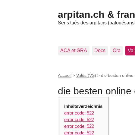
arpitan.ch & fra
Sens tués des arpitans (patouésans) 
ACA et GRA
Docs
Ora
Val
Accueil
>
Valês (VS)
> die besten online
die besten online
inhaltsverzeichnis
error code: 522
error code: 522
error code: 522
error code: 522