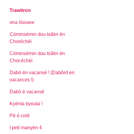
Trawitron
ona lóouwe
Cóminsémin dou tsâtin ën
Choréchéi
Cóminsémin dou tsâtin ën
Chor.échéi
Dabò ën vacansé ! (Dabôrd en
vacances !)
Dabò é vacansé
Kyënta byouta !
Pé ó corti
I peti manyën 4