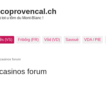
ncoprovencal.ch
tot u tôrn du Mont-Blanc !
ês (VS)
Fribôrg (FR)
Vôd (VD)
Savouè
VDA / PIE
 casinos forum
 casinos forum