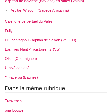
Arpitan de Saviése (Savièse) en Valês (Valais)
Arpitan Wisdom (Sagèce Arpitanna)
Calendrié pèrpèrtuèl du Valês
Fully
Li Charvagnou - arpitan de Salvan (VS, CH)
Los Três Nant -’Troistorrents’ (VS)
Ollon (Chermignon)
U nivô cantonâl
Y Fayerou (Bagnes)
Dans la même rubrique
Trawitron
ona lóouwe