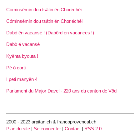
Cóminsémin dou tsâtin ën Choréchéi
Cóminsémin dou tsâtin ën Chor.échéi
Dabò ën vacansé ! (Dabôrd en vacances !)
Dabò é vacansé
Kyënta byouta !
Pé ó corti
I peti manyën 4
Parlament du Major Davel - 220 ans du canton de Vôd
2000 - 2023 arpitan.ch & francoprovencal.ch
Plan du site
|
Se connecter
|
Contact
|
RSS 2.0