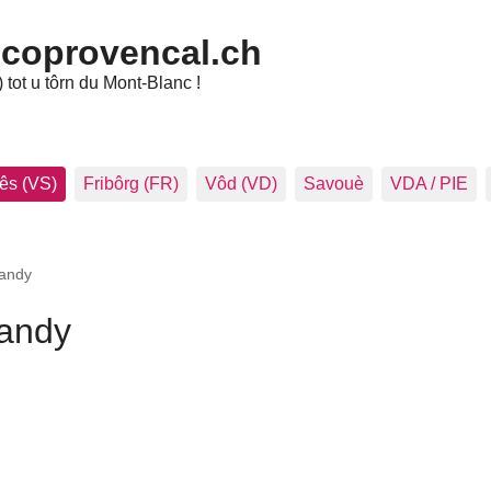
ncoprovencal.ch
tot u tôrn du Mont-Blanc !
ês (VS)
Fribôrg (FR)
Vôd (VD)
Savouè
VDA / PIE
handy
handy