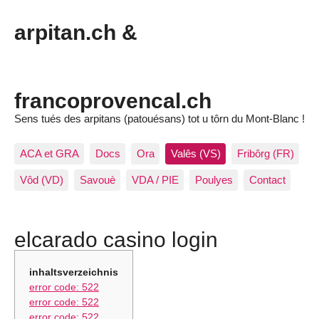
arpitan.ch &
francoprovencal.ch
Sens tués des arpitans (patouésans) tot u tôrn du Mont-Blanc !
ACA et GRA
Docs
Ora
Valês (VS)
Fribôrg (FR)
Vôd (VD)
Savouè
VDA / PIE
Poulyes
Contact
elcarado casino login
inhaltsverzeichnis
error code: 522
error code: 522
error code: 522