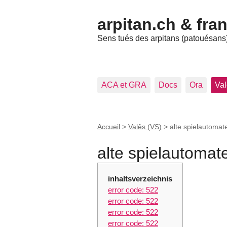
arpitan.ch & fra
Sens tués des arpitans (patouésans) 
ACA et GRA
Docs
Ora
Val
Accueil
>
Valês (VS)
> alte spielautomate
alte spielautomate
inhaltsverzeichnis
error code: 522
error code: 522
error code: 522
error code: 522