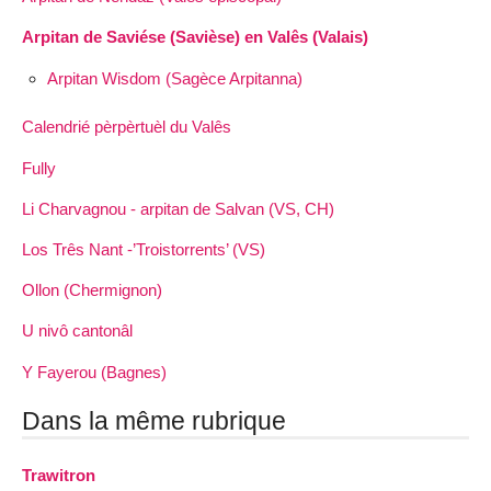
Arpitan de Saviése (Savièse) en Valês (Valais)
Arpitan Wisdom (Sagèce Arpitanna)
Calendrié pèrpèrtuèl du Valês
Fully
Li Charvagnou - arpitan de Salvan (VS, CH)
Los Três Nant -’Troistorrents’ (VS)
Ollon (Chermignon)
U nivô cantonâl
Y Fayerou (Bagnes)
Dans la même rubrique
Trawitron