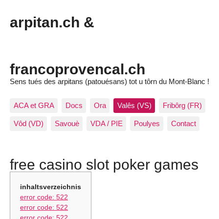
arpitan.ch &
francoprovencal.ch
Sens tués des arpitans (patouésans) tot u tôrn du Mont-Blanc !
ACA et GRA
Docs
Ora
Valês (VS)
Fribôrg (FR)
Vôd (VD)
Savouè
VDA / PIE
Poulyes
Contact
free casino slot poker games
inhaltsverzeichnis
error code: 522
error code: 522
error code: 522