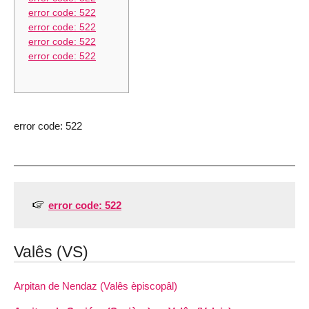
error code: 522
error code: 522
error code: 522
error code: 522
error code: 522
error code: 522
Valês (VS)
Arpitan de Nendaz (Valês èpiscopâl)