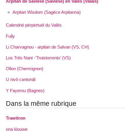
Arpitan de Saviése (Savièse) en Valês (Valais)
Arpitan Wisdom (Sagèce Arpitanna)
Calendrié pèrpèrtuèl du Valês
Fully
Li Charvagnou - arpitan de Salvan (VS, CH)
Los Três Nant -’Troistorrents’ (VS)
Ollon (Chermignon)
U nivô cantonâl
Y Fayerou (Bagnes)
Dans la même rubrique
Trawitron
ona lóouwe