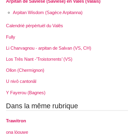
Arpitan de Saviése (Savièse) en Valês (Valais)
Arpitan Wisdom (Sagèce Arpitanna)
Calendrié pèrpèrtuèl du Valês
Fully
Li Charvagnou - arpitan de Salvan (VS, CH)
Los Três Nant -’Troistorrents’ (VS)
Ollon (Chermignon)
U nivô cantonâl
Y Fayerou (Bagnes)
Dans la même rubrique
Trawitron
ona lóouwe