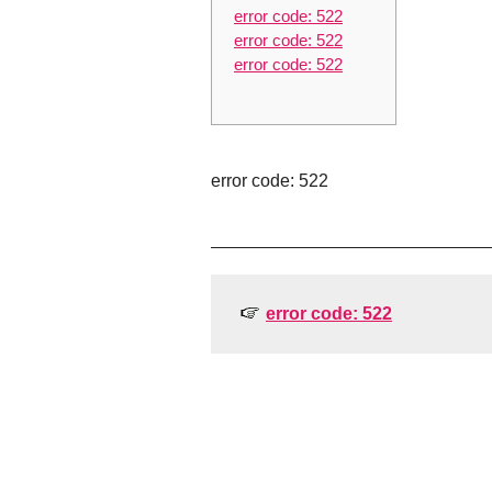
error code: 522
error code: 522
error code: 522
error code: 522
error code: 522