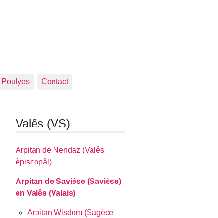
Poulyes
Contact
Valês (VS)
Arpitan de Nendaz (Valês
èpiscopâl)
Arpitan de Saviése (Savièse)
en Valês (Valais)
Arpitan Wisdom (Sagèce