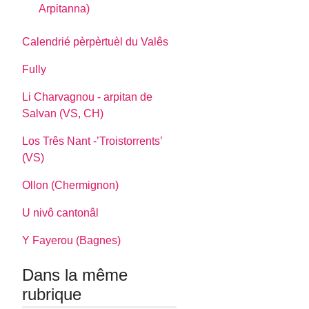
Arpitanna)
Calendrié pèrpèrtuèl du Valês
Fully
Li Charvagnou - arpitan de
Salvan (VS, CH)
Los Três Nant -’Troistorrents’
(VS)
Ollon (Chermignon)
U nivô cantonâl
Y Fayerou (Bagnes)
Dans la même
rubrique