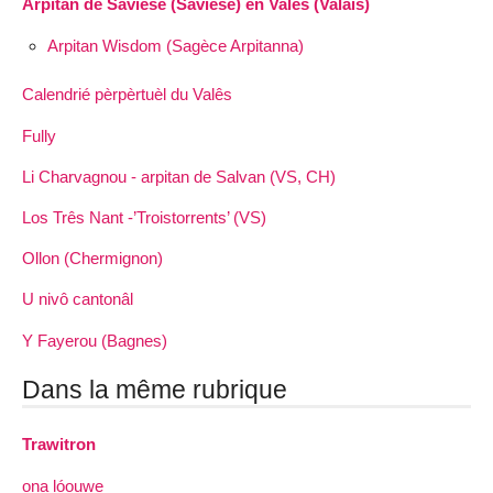
Arpitan de Saviése (Savièse) en Valês (Valais)
Arpitan Wisdom (Sagèce Arpitanna)
Calendrié pèrpèrtuèl du Valês
Fully
Li Charvagnou - arpitan de Salvan (VS, CH)
Los Três Nant -’Troistorrents’ (VS)
Ollon (Chermignon)
U nivô cantonâl
Y Fayerou (Bagnes)
Dans la même rubrique
Trawitron
ona lóouwe