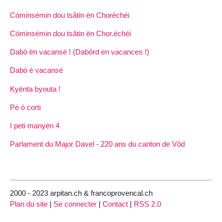
Cóminsémin dou tsâtin ën Choréchéi
Cóminsémin dou tsâtin ën Chor.échéi
Dabò ën vacansé ! (Dabôrd en vacances !)
Dabò é vacansé
Kyënta byouta !
Pé ó corti
I peti manyën 4
Parlament du Major Davel - 220 ans du canton de Vôd
2000 - 2023 arpitan.ch & francoprovencal.ch
Plan du site
|
Se connecter
|
Contact
|
RSS 2.0