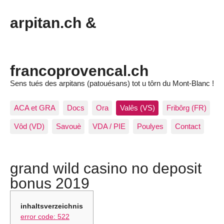
arpitan.ch &
francoprovencal.ch
Sens tués des arpitans (patouésans) tot u tôrn du Mont-Blanc !
ACA et GRA
Docs
Ora
Valês (VS)
Fribôrg (FR)
Vôd (VD)
Savouè
VDA / PIE
Poulyes
Contact
grand wild casino no deposit
bonus 2019
inhaltsverzeichnis
error code: 522