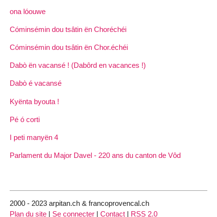
ona lóouwe
Cóminsémin dou tsâtin ën Choréchéi
Cóminsémin dou tsâtin ën Chor.échéi
Dabò ën vacansé ! (Dabôrd en vacances !)
Dabò é vacansé
Kyënta byouta !
Pé ó corti
I peti manyën 4
Parlament du Major Davel - 220 ans du canton de Vôd
2000 - 2023 arpitan.ch & francoprovencal.ch
Plan du site
|
Se connecter
|
Contact
|
RSS 2.0