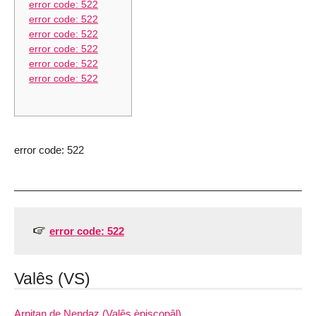
error code: 522
error code: 522
error code: 522
error code: 522
error code: 522
error code: 522
error code: 522
error code: 522
Valês (VS)
Arpitan de Nendaz (Valês èpiscopâl)