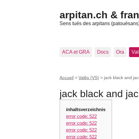
arpitan.ch & fra
Sens tués des arpitans (patouésans) 
ACA et GRA
Docs
Ora
Val
Accueil
>
Valês (VS)
> jack black and jac
jack black and jac
inhaltsverzeichnis
error code: 522
error code: 522
error code: 522
error code: 522