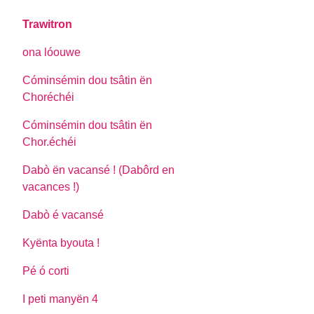
Trawitron
ona lóouwe
Cóminsémin dou tsâtin ën
Choréchéi
Cóminsémin dou tsâtin ën
Chor.échéi
Dabò ën vacansé ! (Dabôrd en
vacances !)
Dabò é vacansé
Kyënta byouta !
Pé ó corti
I peti manyën 4