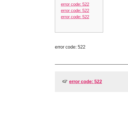
error code: 522
error code: 522
error code: 522
error code: 522
error code: 522