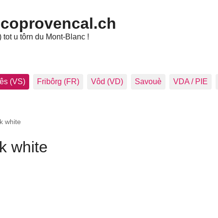
ncoprovencal.ch
tot u tôrn du Mont-Blanc !
ês (VS)
Fribôrg (FR)
Vôd (VD)
Savouè
VDA / PIE
k white
k white