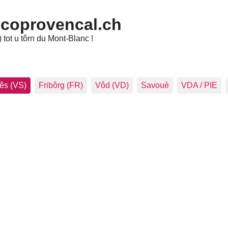
ncoprovencal.ch
tot u tôrn du Mont-Blanc !
ês (VS)
Fribôrg (FR)
Vôd (VD)
Savouè
VDA / PIE