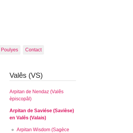
Poulyes
Contact
Valês (VS)
Arpitan de Nendaz (Valês
èpiscopâl)
Arpitan de Saviése (Savièse)
en Valês (Valais)
Arpitan Wisdom (Sagèce