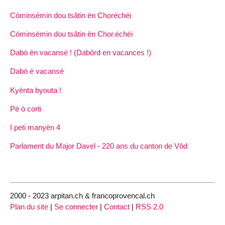
Cóminsémin dou tsâtin ën Choréchéi
Cóminsémin dou tsâtin ën Chor.échéi
Dabò ën vacansé ! (Dabôrd en vacances !)
Dabò é vacansé
Kyënta byouta !
Pé ó corti
I peti manyën 4
Parlament du Major Davel - 220 ans du canton de Vôd
2000 - 2023 arpitan.ch & francoprovencal.ch
Plan du site
|
Se connecter
|
Contact
|
RSS 2.0