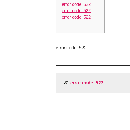
error code: 522
error code: 522
error code: 522
error code: 522
error code: 522