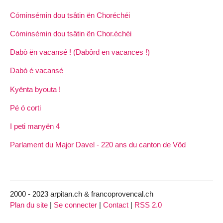
Cóminsémin dou tsâtin ën Choréchéi
Cóminsémin dou tsâtin ën Chor.échéi
Dabò ën vacansé ! (Dabôrd en vacances !)
Dabò é vacansé
Kyënta byouta !
Pé ó corti
I peti manyën 4
Parlament du Major Davel - 220 ans du canton de Vôd
2000 - 2023 arpitan.ch & francoprovencal.ch
Plan du site
|
Se connecter
|
Contact
|
RSS 2.0