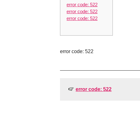
error code: 522
error code: 522
error code: 522
error code: 522
error code: 522