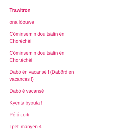
Trawitron
ona lóouwe
Cóminsémin dou tsâtin ën
Choréchéi
Cóminsémin dou tsâtin ën
Chor.échéi
Dabò ën vacansé ! (Dabôrd en
vacances !)
Dabò é vacansé
Kyënta byouta !
Pé ó corti
I peti manyën 4