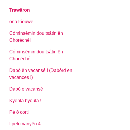
Trawitron
ona lóouwe
Cóminsémin dou tsâtin ën
Choréchéi
Cóminsémin dou tsâtin ën
Chor.échéi
Dabò ën vacansé ! (Dabôrd en
vacances !)
Dabò é vacansé
Kyënta byouta !
Pé ó corti
I peti manyën 4