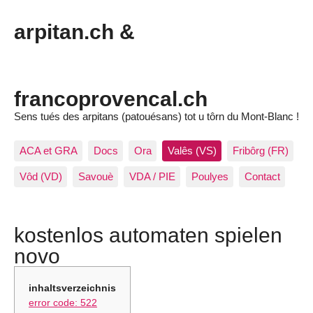
arpitan.ch &
francoprovencal.ch
Sens tués des arpitans (patouésans) tot u tôrn du Mont-Blanc !
ACA et GRA
Docs
Ora
Valês (VS)
Fribôrg (FR)
Vôd (VD)
Savouè
VDA / PIE
Poulyes
Contact
kostenlos automaten spielen
novo
inhaltsverzeichnis
error code: 522