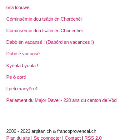
ona lóouwe
Cóminsémin dou tsâtin ën Choréchéi
Cóminsémin dou tsâtin ën Chor.échéi
Dabò ën vacansé ! (Dabôrd en vacances !)
Dabò é vacansé
Kyënta byouta !
Pé ó corti
I peti manyën 4
Parlament du Major Davel - 220 ans du canton de Vôd
2000 - 2023 arpitan.ch & francoprovencal.ch
Plan du site
|
Se connecter
|
Contact
|
RSS 2.0