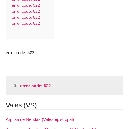
error code: 522
error code: 522
error code: 522
error code: 522
error code: 522
error code: 522
Valês (VS)
Arpitan de Nendaz (Valês èpiscopâl)