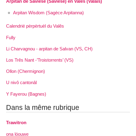
Arpitan de Saviése (Savièse) en Valês (Valais)
Arpitan Wisdom (Sagèce Arpitanna)
Calendrié pèrpèrtuèl du Valês
Fully
Li Charvagnou - arpitan de Salvan (VS, CH)
Los Três Nant -’Troistorrents’ (VS)
Ollon (Chermignon)
U nivô cantonâl
Y Fayerou (Bagnes)
Dans la même rubrique
Trawitron
ona lóouwe