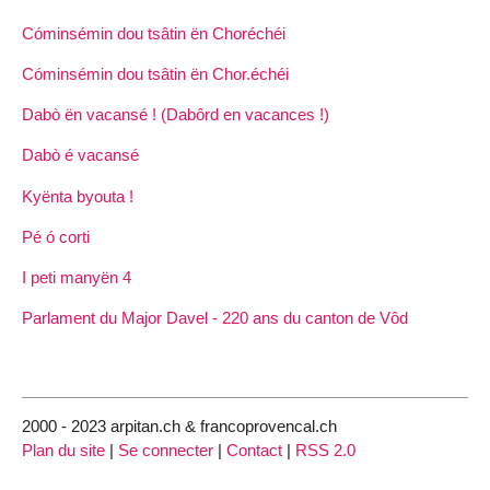
Cóminsémin dou tsâtin ën Choréchéi
Cóminsémin dou tsâtin ën Chor.échéi
Dabò ën vacansé ! (Dabôrd en vacances !)
Dabò é vacansé
Kyënta byouta !
Pé ó corti
I peti manyën 4
Parlament du Major Davel - 220 ans du canton de Vôd
2000 - 2023 arpitan.ch & francoprovencal.ch
Plan du site
|
Se connecter
|
Contact
|
RSS 2.0