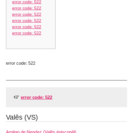
error code: 522
error code: 522
error code: 522
error code: 522
error code: 522
error code: 522
error code: 522
error code: 522
Valês (VS)
Arpitan de Nendaz (Valês èpiscopâl)