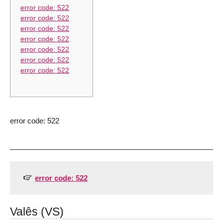
error code: 522
error code: 522
error code: 522
error code: 522
error code: 522
error code: 522
error code: 522
error code: 522
error code: 522
Valês (VS)