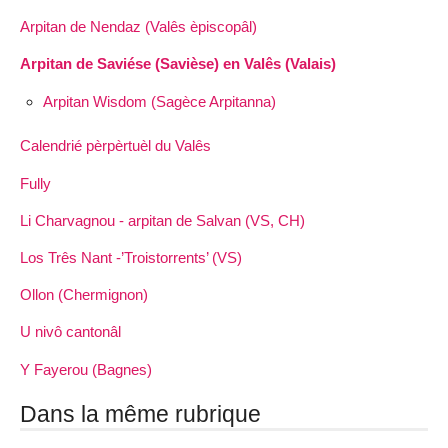
Arpitan de Nendaz (Valês èpiscopâl)
Arpitan de Saviése (Savièse) en Valês (Valais)
Arpitan Wisdom (Sagèce Arpitanna)
Calendrié pèrpèrtuèl du Valês
Fully
Li Charvagnou - arpitan de Salvan (VS, CH)
Los Três Nant -’Troistorrents’ (VS)
Ollon (Chermignon)
U nivô cantonâl
Y Fayerou (Bagnes)
Dans la même rubrique