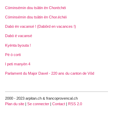
Cóminsémin dou tsâtin ën Choréchéi
Cóminsémin dou tsâtin ën Chor.échéi
Dabò ën vacansé ! (Dabôrd en vacances !)
Dabò é vacansé
Kyënta byouta !
Pé ó corti
I peti manyën 4
Parlament du Major Davel - 220 ans du canton de Vôd
2000 - 2023 arpitan.ch & francoprovencal.ch
Plan du site
|
Se connecter
|
Contact
|
RSS 2.0