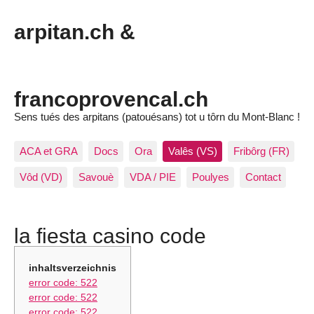
arpitan.ch &
francoprovencal.ch
Sens tués des arpitans (patouésans) tot u tôrn du Mont-Blanc !
ACA et GRA
Docs
Ora
Valês (VS)
Fribôrg (FR)
Vôd (VD)
Savouè
VDA / PIE
Poulyes
Contact
la fiesta casino code
inhaltsverzeichnis
error code: 522
error code: 522
error code: 522