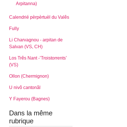
Arpitanna)
Calendrié pèrpèrtuèl du Valês
Fully
Li Charvagnou - arpitan de
Salvan (VS, CH)
Los Três Nant -’Troistorrents’
(VS)
Ollon (Chermignon)
U nivô cantonâl
Y Fayerou (Bagnes)
Dans la même
rubrique