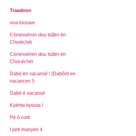
Trawitron
ona lóouwe
Cóminsémin dou tsâtin ën
Choréchéi
Cóminsémin dou tsâtin ën
Chor.échéi
Dabò ën vacansé ! (Dabôrd en
vacances !)
Dabò é vacansé
Kyënta byouta !
Pé ó corti
I peti manyën 4