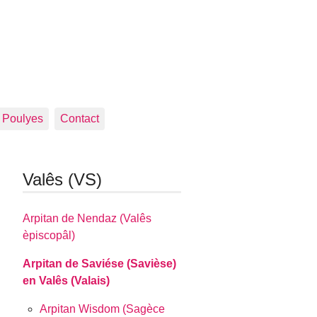
Poulyes
Contact
Valês (VS)
Arpitan de Nendaz (Valês
èpiscopâl)
Arpitan de Saviése (Savièse)
en Valês (Valais)
Arpitan Wisdom (Sagèce