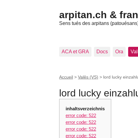
arpitan.ch & fra
Sens tués des arpitans (patouésans) 
ACA et GRA
Docs
Ora
Val
Accueil
>
Valês (VS)
> lord lucky einzah
lord lucky einzah
inhaltsverzeichnis
error code: 522
error code: 522
error code: 522
error code: 522