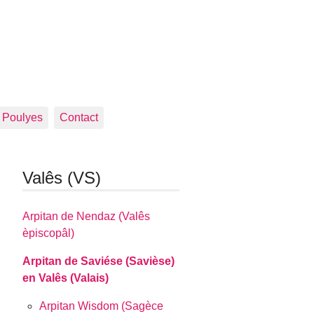
Poulyes
Contact
Valês (VS)
Arpitan de Nendaz (Valês
èpiscopâl)
Arpitan de Saviése (Savièse)
en Valês (Valais)
Arpitan Wisdom (Sagèce