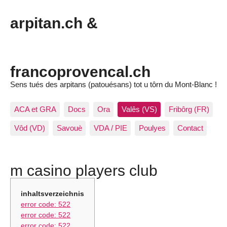
arpitan.ch &
francoprovencal.ch
Sens tués des arpitans (patouésans) tot u tôrn du Mont-Blanc !
ACA et GRA
Docs
Ora
Valês (VS)
Fribôrg (FR)
Vôd (VD)
Savouè
VDA / PIE
Poulyes
Contact
m casino players club
inhaltsverzeichnis
error code: 522
error code: 522
error code: 522