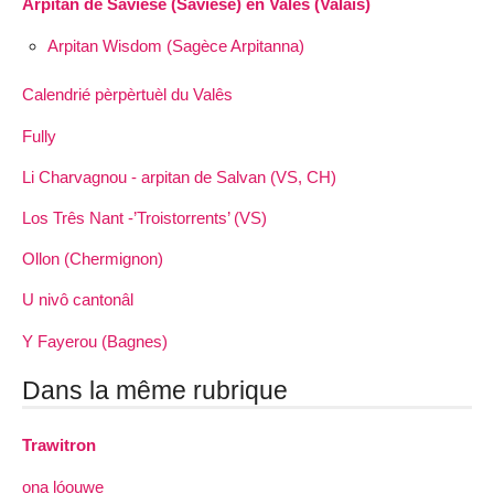
Arpitan de Saviése (Savièse) en Valês (Valais)
Arpitan Wisdom (Sagèce Arpitanna)
Calendrié pèrpèrtuèl du Valês
Fully
Li Charvagnou - arpitan de Salvan (VS, CH)
Los Três Nant -’Troistorrents’ (VS)
Ollon (Chermignon)
U nivô cantonâl
Y Fayerou (Bagnes)
Dans la même rubrique
Trawitron
ona lóouwe