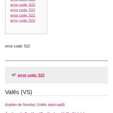
error code: 522
error code: 522
error code: 522
error code: 522
error code: 522
error code: 522
Valês (VS)
Arpitan de Nendaz (Valês èpiscopâl)