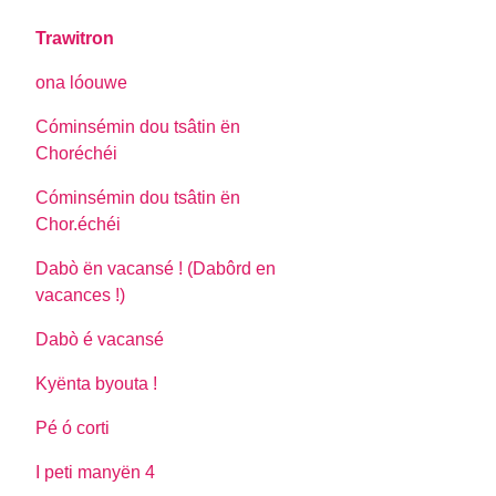
Trawitron
ona lóouwe
Cóminsémin dou tsâtin ën
Choréchéi
Cóminsémin dou tsâtin ën
Chor.échéi
Dabò ën vacansé ! (Dabôrd en
vacances !)
Dabò é vacansé
Kyënta byouta !
Pé ó corti
I peti manyën 4