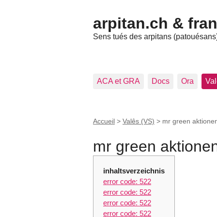
arpitan.ch & fra
Sens tués des arpitans (patouésans) 
ACA et GRA
Docs
Ora
Val
Accueil
>
Valês (VS)
> mr green aktione
mr green aktione
inhaltsverzeichnis
error code: 522
error code: 522
error code: 522
error code: 522