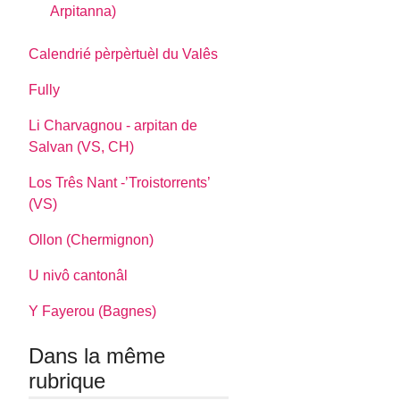
Arpitanna)
Calendrié pèrpèrtuèl du Valês
Fully
Li Charvagnou - arpitan de
Salvan (VS, CH)
Los Três Nant -’Troistorrents’
(VS)
Ollon (Chermignon)
U nivô cantonâl
Y Fayerou (Bagnes)
Dans la même
rubrique