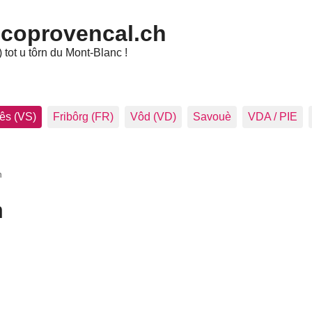
ncoprovencal.ch
tot u tôrn du Mont-Blanc !
ês (VS)
Fribôrg (FR)
Vôd (VD)
Savouè
VDA / PIE
n
n