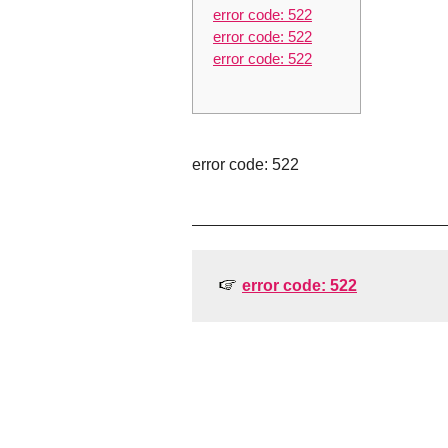
error code: 522
error code: 522
error code: 522
error code: 522
error code: 522