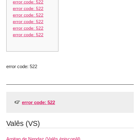
error code: 522
error code: 522
error code: 522
error code: 522
error code: 522
error code: 522
error code: 522
error code: 522
Valês (VS)
Arpitan de Nendaz (Valês èpiscopâl)