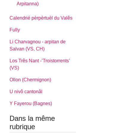
Arpitanna)
Calendrié pèrpèrtuèl du Valês
Fully
Li Charvagnou - arpitan de
Salvan (VS, CH)
Los Três Nant -’Troistorrents’
(VS)
Ollon (Chermignon)
U nivô cantonâl
Y Fayerou (Bagnes)
Dans la même
rubrique