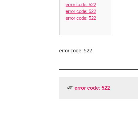
error code: 522
error code: 522
error code: 522
error code: 522
error code: 522