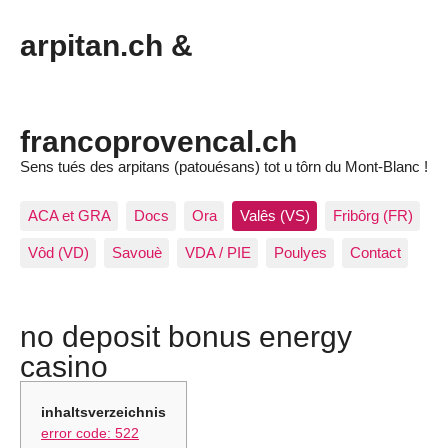
arpitan.ch &
francoprovencal.ch
Sens tués des arpitans (patouésans) tot u tôrn du Mont-Blanc !
ACA et GRA
Docs
Ora
Valês (VS)
Fribôrg (FR)
Vôd (VD)
Savouè
VDA / PIE
Poulyes
Contact
no deposit bonus energy
casino
inhaltsverzeichnis
error code: 522