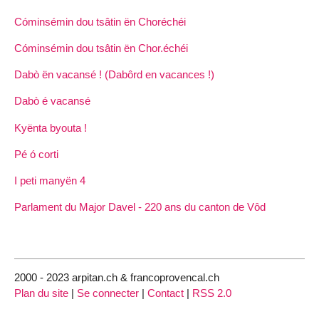
Cóminsémin dou tsâtin ën Choréchéi
Cóminsémin dou tsâtin ën Chor.échéi
Dabò ën vacansé ! (Dabôrd en vacances !)
Dabò é vacansé
Kyënta byouta !
Pé ó corti
I peti manyën 4
Parlament du Major Davel - 220 ans du canton de Vôd
2000 - 2023 arpitan.ch & francoprovencal.ch
Plan du site
|
Se connecter
|
Contact
|
RSS 2.0