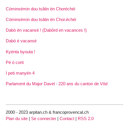
Cóminsémin dou tsâtin ën Choréchéi
Cóminsémin dou tsâtin ën Chor.échéi
Dabò ën vacansé ! (Dabôrd en vacances !)
Dabò é vacansé
Kyënta byouta !
Pé ó corti
I peti manyën 4
Parlament du Major Davel - 220 ans du canton de Vôd
2000 - 2023 arpitan.ch & francoprovencal.ch
Plan du site
|
Se connecter
|
Contact
|
RSS 2.0