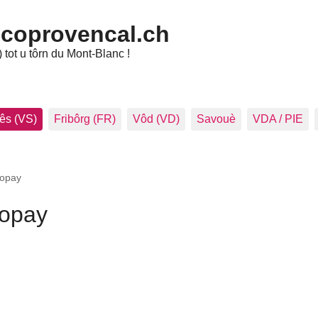
ncoprovencal.ch
tot u tôrn du Mont-Blanc !
ês (VS)
Fribôrg (FR)
Vôd (VD)
Savouè
VDA / PIE
ropay
ropay