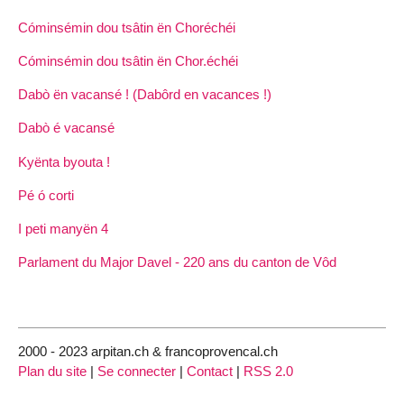
Cóminsémin dou tsâtin ën Choréchéi
Cóminsémin dou tsâtin ën Chor.échéi
Dabò ën vacansé ! (Dabôrd en vacances !)
Dabò é vacansé
Kyënta byouta !
Pé ó corti
I peti manyën 4
Parlament du Major Davel - 220 ans du canton de Vôd
2000 - 2023 arpitan.ch & francoprovencal.ch
Plan du site
|
Se connecter
|
Contact
|
RSS 2.0