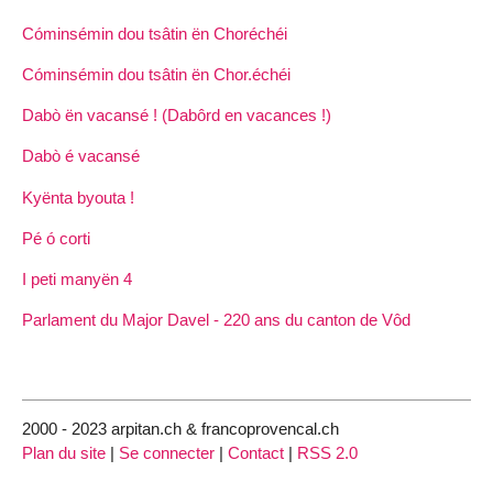
Cóminsémin dou tsâtin ën Choréchéi
Cóminsémin dou tsâtin ën Chor.échéi
Dabò ën vacansé ! (Dabôrd en vacances !)
Dabò é vacansé
Kyënta byouta !
Pé ó corti
I peti manyën 4
Parlament du Major Davel - 220 ans du canton de Vôd
2000 - 2023 arpitan.ch & francoprovencal.ch
Plan du site
|
Se connecter
|
Contact
|
RSS 2.0