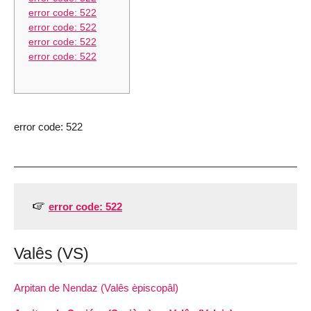
error code: 522
error code: 522
error code: 522
error code: 522
error code: 522
error code: 522
Valês (VS)
Arpitan de Nendaz (Valês èpiscopâl)