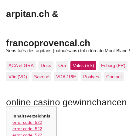
arpitan.ch &
francoprovencal.ch
Sens tués des arpitans (patouésans) tot u tôrn du Mont-Blanc !
ACA et GRA
Docs
Ora
Valês (VS)
Fribôrg (FR)
Vôd (VD)
Savouè
VDA / PIE
Poulyes
Contact
online casino gewinnchancen
inhaltsverzeichnis
error code: 522
error code: 522
error code: 522