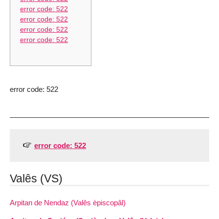
error code: 522
error code: 522
error code: 522
error code: 522
error code: 522
error code: 522
Valês (VS)
Arpitan de Nendaz (Valês èpiscopâl)