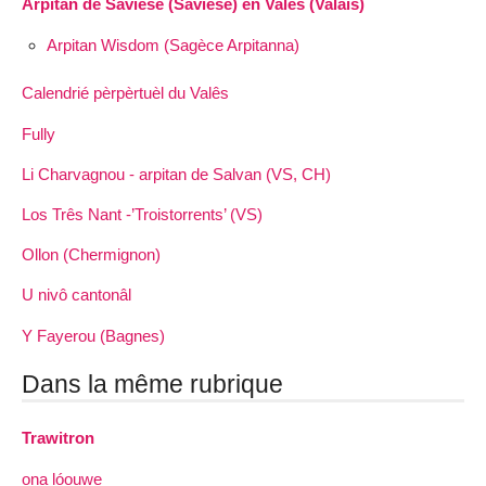
Arpitan de Saviése (Savièse) en Valês (Valais)
Arpitan Wisdom (Sagèce Arpitanna)
Calendrié pèrpèrtuèl du Valês
Fully
Li Charvagnou - arpitan de Salvan (VS, CH)
Los Três Nant -’Troistorrents’ (VS)
Ollon (Chermignon)
U nivô cantonâl
Y Fayerou (Bagnes)
Dans la même rubrique
Trawitron
ona lóouwe