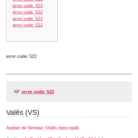
error code: 522
error code: 522
error code: 522
error code: 522
error code: 522
error code: 522
Valês (VS)
Arpitan de Nendaz (Valês èpiscopâl)