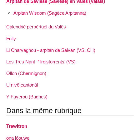
Arpitan de Saviése (Savièse) en Valês (Valais)
Arpitan Wisdom (Sagèce Arpitanna)
Calendrié pèrpèrtuèl du Valês
Fully
Li Charvagnou - arpitan de Salvan (VS, CH)
Los Três Nant -’Troistorrents’ (VS)
Ollon (Chermignon)
U nivô cantonâl
Y Fayerou (Bagnes)
Dans la même rubrique
Trawitron
ona lóouwe