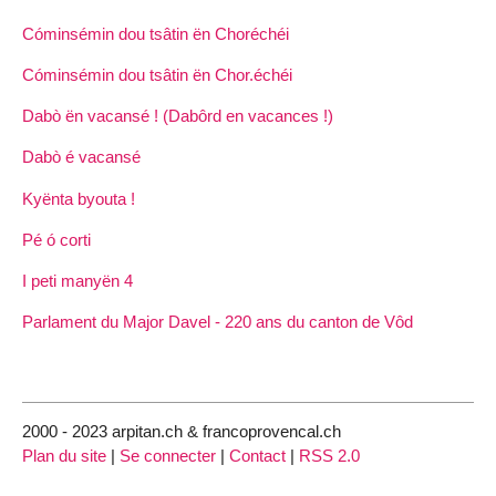
Cóminsémin dou tsâtin ën Choréchéi
Cóminsémin dou tsâtin ën Chor.échéi
Dabò ën vacansé ! (Dabôrd en vacances !)
Dabò é vacansé
Kyënta byouta !
Pé ó corti
I peti manyën 4
Parlament du Major Davel - 220 ans du canton de Vôd
2000 - 2023 arpitan.ch & francoprovencal.ch
Plan du site
|
Se connecter
|
Contact
|
RSS 2.0