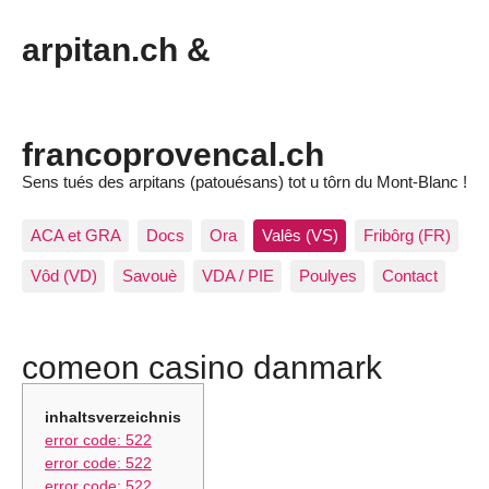
arpitan.ch &
francoprovencal.ch
Sens tués des arpitans (patouésans) tot u tôrn du Mont-Blanc !
ACA et GRA
Docs
Ora
Valês (VS)
Fribôrg (FR)
Vôd (VD)
Savouè
VDA / PIE
Poulyes
Contact
comeon casino danmark
inhaltsverzeichnis
error code: 522
error code: 522
error code: 522