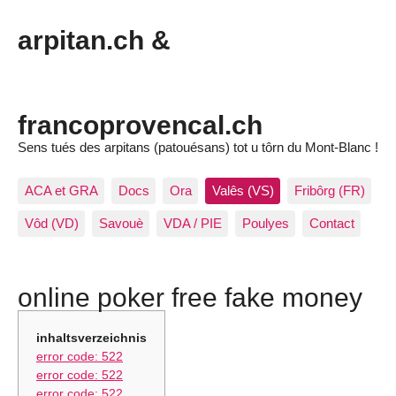
arpitan.ch &
francoprovencal.ch
Sens tués des arpitans (patouésans) tot u tôrn du Mont-Blanc !
ACA et GRA
Docs
Ora
Valês (VS)
Fribôrg (FR)
Vôd (VD)
Savouè
VDA / PIE
Poulyes
Contact
online poker free fake money
inhaltsverzeichnis
error code: 522
error code: 522
error code: 522