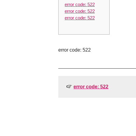
error code: 522
error code: 522
error code: 522
error code: 522
error code: 522