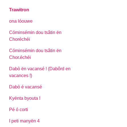
Trawitron
ona lóouwe
Cóminsémin dou tsâtin ën
Choréchéi
Cóminsémin dou tsâtin ën
Chor.échéi
Dabò ën vacansé ! (Dabôrd en
vacances !)
Dabò é vacansé
Kyënta byouta !
Pé ó corti
I peti manyën 4