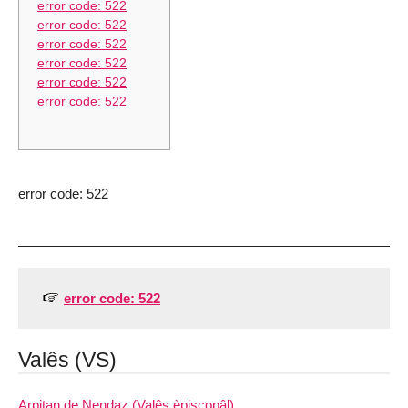
error code: 522
error code: 522
error code: 522
error code: 522
error code: 522
error code: 522
error code: 522
error code: 522
Valês (VS)
Arpitan de Nendaz (Valês èpiscopâl)