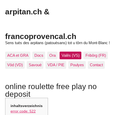
arpitan.ch &
francoprovencal.ch
Sens tués des arpitans (patouésans) tot u tôrn du Mont-Blanc !
ACA et GRA
Docs
Ora
Valês (VS)
Fribôrg (FR)
Vôd (VD)
Savouè
VDA / PIE
Poulyes
Contact
online roulette free play no
deposit
inhaltsverzeichnis
error code: 522