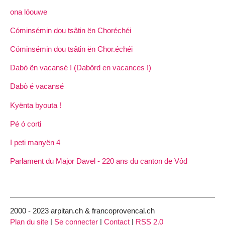
ona lóouwe
Cóminsémin dou tsâtin ën Choréchéi
Cóminsémin dou tsâtin ën Chor.échéi
Dabò ën vacansé ! (Dabôrd en vacances !)
Dabò é vacansé
Kyënta byouta !
Pé ó corti
I peti manyën 4
Parlament du Major Davel - 220 ans du canton de Vôd
2000 - 2023 arpitan.ch & francoprovencal.ch
Plan du site
|
Se connecter
|
Contact
|
RSS 2.0