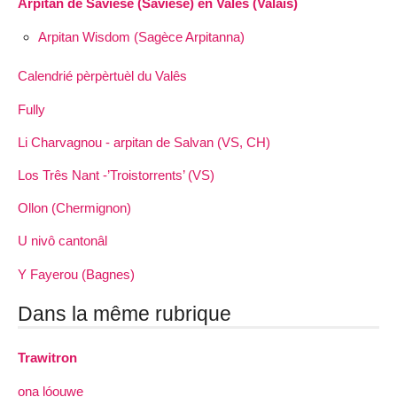
Arpitan de Saviése (Savièse) en Valês (Valais)
Arpitan Wisdom (Sagèce Arpitanna)
Calendrié pèrpèrtuèl du Valês
Fully
Li Charvagnou - arpitan de Salvan (VS, CH)
Los Três Nant -’Troistorrents’ (VS)
Ollon (Chermignon)
U nivô cantonâl
Y Fayerou (Bagnes)
Dans la même rubrique
Trawitron
ona lóouwe