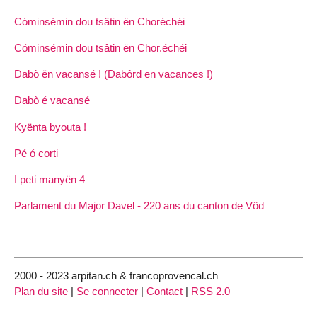
Cóminsémin dou tsâtin ën Choréchéi
Cóminsémin dou tsâtin ën Chor.échéi
Dabò ën vacansé ! (Dabôrd en vacances !)
Dabò é vacansé
Kyënta byouta !
Pé ó corti
I peti manyën 4
Parlament du Major Davel - 220 ans du canton de Vôd
2000 - 2023 arpitan.ch & francoprovencal.ch
Plan du site
|
Se connecter
|
Contact
|
RSS 2.0