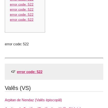
error code: 522
error code: 522
error code: 522
error code: 522
error code: 522
error code: 522
Valês (VS)
Arpitan de Nendaz (Valês èpiscopâl)