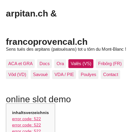
arpitan.ch &
francoprovencal.ch
Sens tués des arpitans (patouésans) tot u tôrn du Mont-Blanc !
ACA et GRA
Docs
Ora
Valês (VS)
Fribôrg (FR)
Vôd (VD)
Savouè
VDA / PIE
Poulyes
Contact
online slot demo
inhaltsverzeichnis
error code: 522
error code: 522
error code: 522